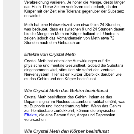
Verabreichung variieren. Je höher die Menge, desto länger
das Hoch. Diese Zeiten verkürzen sich jedoch, da der
Körper mit der Zeit eine Toleranz gegenüber der Substanz
entwickelt.
Meth hat eine Halbwertszeit von etwa 9 bis 24 Stunden,
was bedeutet, dass es zwischen 9 und 24 Stunden dauert,
bis die Menge an Meth im Körper halbiert ist. Urintests
zeigen jedoch das Vorhandensein von Meth etwa 72
Stunden nach dem Gebrauch an.
Effekte von Crystal Meth
Crystal Meth hat erhebliche Auswirkungen auf die
physische und mentale Gesundheit. Sobald die Substanz
eingenommen wird, stimuliert sie sofort das zentrale
Nervensystem. Hier ist ein kurzer Überblick darüber, wie
es das Gehirn und den Körper beeinflusst.
Wie Crystal Meth das Gehirn beeinflusst
Crystal Meth beeinflusst das Gehirn, indem es das
Dopaminsignal im Nucleus accumbens radikal erhöht, was
zu Euphorie und Hochstimmung führt. Wenn das Gehirn
zur Homöostase zurückkehrt, können die physischen
Effekte
, die eine Person fühlt, Angst und Depression
verursachen.
Wie Crystal Meth den Körper beeinflusst