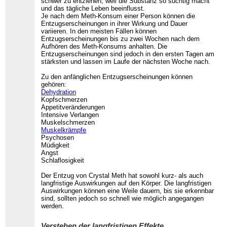
schwer zu entziehen, weil die Substanz so süchtig macht
und das tägliche Leben beeinflusst.
Je nach dem Meth-Konsum einer Person können die
Entzugserscheinungen in ihrer Wirkung und Dauer
variieren. In den meisten Fällen können
Entzugserscheinungen bis zu zwei Wochen nach dem
Aufhören des Meth-Konsums anhalten. Die
Entzugserscheinungen sind jedoch in den ersten Tagen am
stärksten und lassen im Laufe der nächsten Woche nach.
Zu den anfänglichen Entzugserscheinungen können
gehören:
Dehydration
Kopfschmerzen
Appetitveränderungen
Intensive Verlangen
Muskelschmerzen
Muskelkrämpfe
Psychosen
Müdigkeit
Angst
Schlaflosigkeit
Der Entzug von Crystal Meth hat sowohl kurz- als auch
langfristige Auswirkungen auf den Körper. Die langfristigen
Auswirkungen können eine Weile dauern, bis sie erkennbar
sind, sollten jedoch so schnell wie möglich angegangen
werden.
Verstehen der langfristigen Effekte