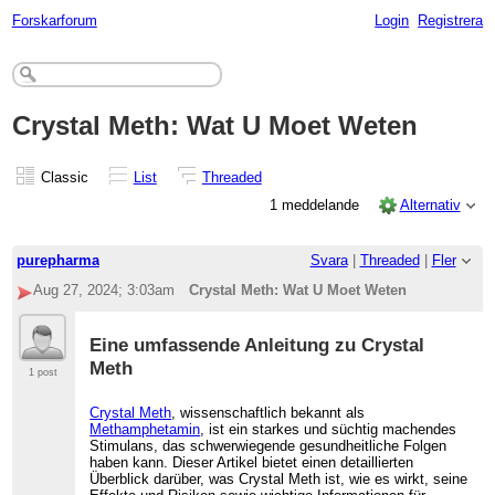
Forskarforum
Login
Registrera
Crystal Meth: Wat U Moet Weten
Classic
List
Threaded
1 meddelande
Alternativ
purepharma
Svara
|
Threaded
|
Fler
Aug 27, 2024; 3:03am
Crystal Meth: Wat U Moet Weten
Eine umfassende Anleitung zu Crystal
Meth
1 post
Crystal Meth
, wissenschaftlich bekannt als
Methamphetamin
, ist ein starkes und süchtig machendes
Stimulans, das schwerwiegende gesundheitliche Folgen
haben kann. Dieser Artikel bietet einen detaillierten
Überblick darüber, was Crystal Meth ist, wie es wirkt, seine