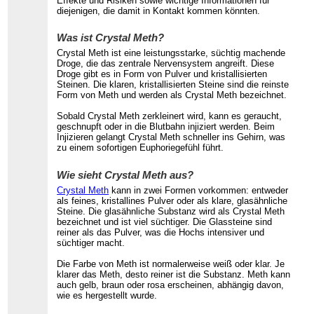
Effekte und Risiken sowie wichtige Informationen für
diejenigen, die damit in Kontakt kommen könnten.
Was ist Crystal Meth?
Crystal Meth ist eine leistungsstarke, süchtig machende
Droge, die das zentrale Nervensystem angreift. Diese
Droge gibt es in Form von Pulver und kristallisierten
Steinen. Die klaren, kristallisierten Steine sind die reinste
Form von Meth und werden als Crystal Meth bezeichnet.
Sobald Crystal Meth zerkleinert wird, kann es geraucht,
geschnupft oder in die Blutbahn injiziert werden. Beim
Injizieren gelangt Crystal Meth schneller ins Gehirn, was
zu einem sofortigen Euphoriegefühl führt.
Wie sieht Crystal Meth aus?
Crystal Meth
kann in zwei Formen vorkommen: entweder
als feines, kristallines Pulver oder als klare, glasähnliche
Steine. Die glasähnliche Substanz wird als Crystal Meth
bezeichnet und ist viel süchtiger. Die Glassteine sind
reiner als das Pulver, was die Hochs intensiver und
süchtiger macht.
Die Farbe von Meth ist normalerweise weiß oder klar. Je
klarer das Meth, desto reiner ist die Substanz. Meth kann
auch gelb, braun oder rosa erscheinen, abhängig davon,
wie es hergestellt wurde.