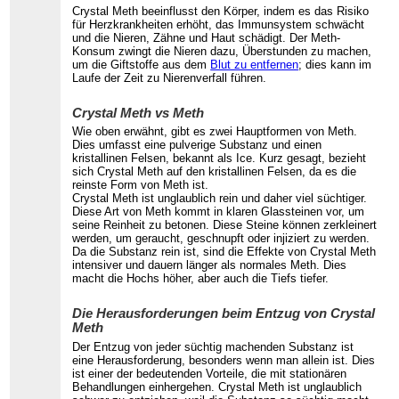
Crystal Meth beeinflusst den Körper, indem es das Risiko
für Herzkrankheiten erhöht, das Immunsystem schwächt
und die Nieren, Zähne und Haut schädigt. Der Meth-
Konsum zwingt die Nieren dazu, Überstunden zu machen,
um die Giftstoffe aus dem
Blut zu entfernen
; dies kann im
Laufe der Zeit zu Nierenverfall führen.
Crystal Meth vs Meth
Wie oben erwähnt, gibt es zwei Hauptformen von Meth.
Dies umfasst eine pulverige Substanz und einen
kristallinen Felsen, bekannt als Ice. Kurz gesagt, bezieht
sich Crystal Meth auf den kristallinen Felsen, da es die
reinste Form von Meth ist.
Crystal Meth ist unglaublich rein und daher viel süchtiger.
Diese Art von Meth kommt in klaren Glassteinen vor, um
seine Reinheit zu betonen. Diese Steine können zerkleinert
werden, um geraucht, geschnupft oder injiziert zu werden.
Da die Substanz rein ist, sind die Effekte von Crystal Meth
intensiver und dauern länger als normales Meth. Dies
macht die Hochs höher, aber auch die Tiefs tiefer.
Die Herausforderungen beim Entzug von Crystal
Meth
Der Entzug von jeder süchtig machenden Substanz ist
eine Herausforderung, besonders wenn man allein ist. Dies
ist einer der bedeutenden Vorteile, die mit stationären
Behandlungen einhergehen. Crystal Meth ist unglaublich