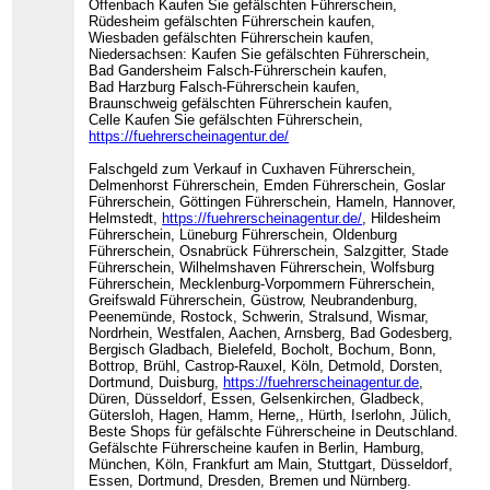
Offenbach Kaufen Sie gefälschten Führerschein,
Rüdesheim gefälschten Führerschein kaufen,
Wiesbaden gefälschten Führerschein kaufen,
Niedersachsen: Kaufen Sie gefälschten Führerschein,
Bad Gandersheim Falsch-Führerschein kaufen,
Bad Harzburg Falsch-Führerschein kaufen,
Braunschweig gefälschten Führerschein kaufen,
Celle Kaufen Sie gefälschten Führerschein,
https://fuehrerscheinagentur.de/
Falschgeld zum Verkauf in Cuxhaven Führerschein,
Delmenhorst Führerschein, Emden Führerschein, Goslar
Führerschein, Göttingen Führerschein, Hameln, Hannover,
Helmstedt,
https://fuehrerscheinagentur.de/
, Hildesheim
Führerschein, Lüneburg Führerschein, Oldenburg
Führerschein, Osnabrück Führerschein, Salzgitter, Stade
Führerschein, Wilhelmshaven Führerschein, Wolfsburg
Führerschein, Mecklenburg-Vorpommern Führerschein,
Greifswald Führerschein, Güstrow, Neubrandenburg,
Peenemünde, Rostock, Schwerin, Stralsund, Wismar,
Nordrhein, Westfalen, Aachen, Arnsberg, Bad Godesberg,
Bergisch Gladbach, Bielefeld, Bocholt, Bochum, Bonn,
Bottrop, Brühl, Castrop-Rauxel, Köln, Detmold, Dorsten,
Dortmund, Duisburg,
https://fuehrerscheinagentur.de
,
Düren, Düsseldorf, Essen, Gelsenkirchen, Gladbeck,
Gütersloh, Hagen, Hamm, Herne,, Hürth, Iserlohn, Jülich,
Beste Shops für gefälschte Führerscheine in Deutschland.
Gefälschte Führerscheine kaufen in Berlin, Hamburg,
München, Köln, Frankfurt am Main, Stuttgart, Düsseldorf,
Essen, Dortmund, Dresden, Bremen und Nürnberg.