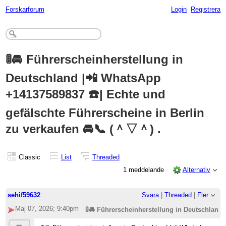
Forskarforum
Login
Registrera
🚦🚘 Führerscheinherstellung in
Deutschland |📲 WhatsApp
+14137589837 ☎️| Echte und
gefälschte Führerscheine in Berlin
zu verkaufen 🚘📞 (＾▽＾) .
Classic
List
Threaded
1 meddelande
Alternativ
sehif59632
Svara
|
Threaded
|
Fler
Maj 07, 2026; 9:40pm
🚦🚘 Führerscheinherstellung in Deutschland