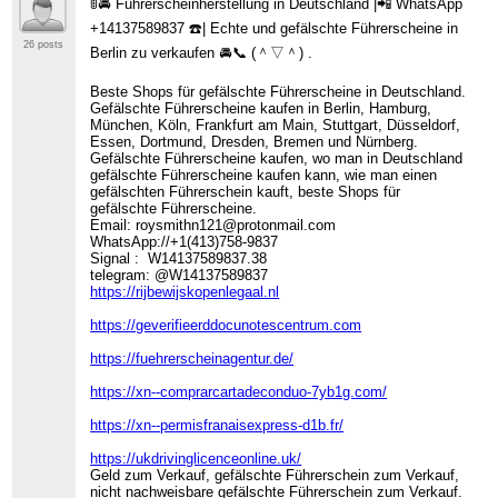
🚦🚘 Führerscheinherstellung in Deutschland |📲 WhatsApp
+14137589837 ☎️| Echte und gefälschte Führerscheine in
26 posts
Berlin zu verkaufen 🚘📞 (＾▽＾) .
Beste Shops für gefälschte Führerscheine in Deutschland.
Gefälschte Führerscheine kaufen in Berlin, Hamburg,
München, Köln, Frankfurt am Main, Stuttgart, Düsseldorf,
Essen, Dortmund, Dresden, Bremen und Nürnberg.
Gefälschte Führerscheine kaufen, wo man in Deutschland
gefälschte Führerscheine kaufen kann, wie man einen
gefälschten Führerschein kauft, beste Shops für
gefälschte Führerscheine.
Email: roysmithn121@protonmail.com
WhatsApp://+1(413)758-9837
Signal : W14137589837.38
telegram: @W14137589837
https://rijbewijskopenlegaal.nl
https://geverifieerddocunotescentrum.com
https://fuehrerscheinagentur.de/
https://xn--comprarcartadeconduo-7yb1g.com/
https://xn--permisfranaisexpress-d1b.fr/
https://ukdrivinglicenceonline.uk/
Geld zum Verkauf, gefälschte Führerschein zum Verkauf,
nicht nachweisbare gefälschte Führerschein zum Verkauf.