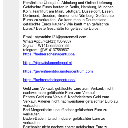
Persönliche Übergabe, Abholung und Online-Lieferung.
Gefälschte Euros kaufen in Berlin, Hamburg, München,
Köln, Frankfurt am Main, Stuttgart, Düsseldorf, Essen,
Dortmund, Dresden, Bremen und Nürnberg. Gefälschte
Euros zu verkaufen. Wo kann man in Deutschland
gefälschte Euros kaufen? Wie kauft man gefälschte
Euros? Beste Geschäfte für gefälschte Euros.
Email: roysmithn121@protonmail.com
WhatsApp://+1(413)758-9837
Signal : W14137589837.38
telegram: @W14137589837
https://fuehrerscheinagentur.de/
https://rijbewijskopenlegaal.nl
https://geverifieerddocunotescentrum.com
https://fuehrerscheinagentur.de/
Geld zum Verkauf, gefälschte Euro zum Verkauf, nicht
nachweisbare gefälschte Euro zum Verkauf.
Echtes Geld zum Verkauf. Konföderiertes Geld zum
Verkauf. Aalener nicht nachweisbarer gefälschter Euro zu
verkaufen,
Bad Mergentheim unauffindbar gefälschter Euro zu
verkaufen,
Baden-Baden: Unauffindbarer gefälschter Euro zu
verkaufen,
Bruchsaler nicht nachweisbarer gefälschter Euro zu