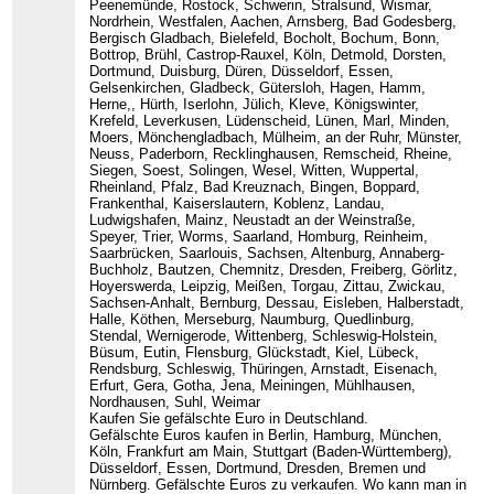
Peenemünde, Rostock, Schwerin, Stralsund, Wismar,
Nordrhein, Westfalen, Aachen, Arnsberg, Bad Godesberg,
Bergisch Gladbach, Bielefeld, Bocholt, Bochum, Bonn,
Bottrop, Brühl, Castrop-Rauxel, Köln, Detmold, Dorsten,
Dortmund, Duisburg, Düren, Düsseldorf, Essen,
Gelsenkirchen, Gladbeck, Gütersloh, Hagen, Hamm,
Herne,, Hürth, Iserlohn, Jülich, Kleve, Königswinter,
Krefeld, Leverkusen, Lüdenscheid, Lünen, Marl, Minden,
Moers, Mönchengladbach, Mülheim, an der Ruhr, Münster,
Neuss, Paderborn, Recklinghausen, Remscheid, Rheine,
Siegen, Soest, Solingen, Wesel, Witten, Wuppertal,
Rheinland, Pfalz, Bad Kreuznach, Bingen, Boppard,
Frankenthal, Kaiserslautern, Koblenz, Landau,
Ludwigshafen, Mainz, Neustadt an der Weinstraße,
Speyer, Trier, Worms, Saarland, Homburg, Reinheim,
Saarbrücken, Saarlouis, Sachsen, Altenburg, Annaberg-
Buchholz, Bautzen, Chemnitz, Dresden, Freiberg, Görlitz,
Hoyerswerda, Leipzig, Meißen, Torgau, Zittau, Zwickau,
Sachsen-Anhalt, Bernburg, Dessau, Eisleben, Halberstadt,
Halle, Köthen, Merseburg, Naumburg, Quedlinburg,
Stendal, Wernigerode, Wittenberg, Schleswig-Holstein,
Büsum, Eutin, Flensburg, Glückstadt, Kiel, Lübeck,
Rendsburg, Schleswig, Thüringen, Arnstadt, Eisenach,
Erfurt, Gera, Gotha, Jena, Meiningen, Mühlhausen,
Nordhausen, Suhl, Weimar
Kaufen Sie gefälschte Euro in Deutschland.
Gefälschte Euros kaufen in Berlin, Hamburg, München,
Köln, Frankfurt am Main, Stuttgart (Baden-Württemberg),
Düsseldorf, Essen, Dortmund, Dresden, Bremen und
Nürnberg. Gefälschte Euros zu verkaufen. Wo kann man in