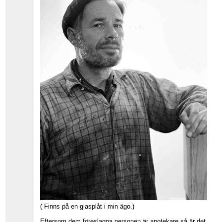
( Finns på en glasplåt i min ägo.)
Eftersom dem föreslagna personen är apotekare så är det