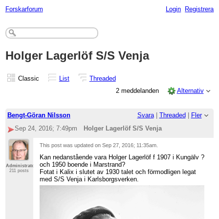
Forskarforum
Login
Registrera
Holger Lagerlöf S/S Venja
Classic
List
Threaded
2 meddelanden
Alternativ
Bengt-Göran Nilsson
Svara
|
Threaded
|
Fler
Sep 24, 2016; 7:49pm
Holger Lagerlöf S/S Venja
This post was updated on
Sep 27, 2016; 11:35am
.
Kan nedanstående vara Holger Lagerlöf f 1907 i Kungälv ?
och 1950 boende i Marstrand?
Administrator
Fotat i Kalix i slutet av 1930 talet och förmodligen legat
211 posts
med S/S Venja i Karlsborgsverken.