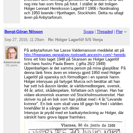
nog inte han som finns på fotot. I stället är det troligen
Holger Lennart Henriksson Lagerlöf f 1906 i Nordmaling
och 1950 boende i Hjorthagen, Stockholm. Detta nu utlagt
även på Anbytarforum.
Bengt-Göran Nilsson
Svara
|
Threaded
|
Fler
Sep 27, 2016; 11:29am
Re: Holger Lagerlöf S/S Venja
På anbytarforum har Lasse Valdemarsson meddelat att på
http://freepages.genealogy.rootsweb.ancestry.com/~herediasitti
finns ett foto taget 1948 på Skansen av Holger Lagerlöf
Administrator
och hans hustru Paula Beem. ( gifta 26/2 1949)
211 posts
Uppenbarligen är det samma person på mina glasplåtar. På
denna länk finns även en intervju gjord 1950 med Holger
Lagerlöf på spanska och förmodligen i en spansk hamn.
Holger intervjuas på fartyget Murcia och berättar att han
har sett två dussin länder, är världsmedborgare, svensk,
44 år, artist, skådespelare, författare och sjöman. Han har
vidare ekonomisk examen vid Stockholmsuniversitet. Han
skriver nu på en bok som han jobbat med i 4 år,"Levande
kvinnor". En bok som skall vara till gagn för fred i världen.
Innehåller bl a sånger och dikter.
Intervjun är prydd med en karikatyrteckning av Holger, där
särskilt hans grova läppar framhävs.