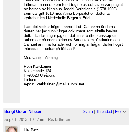
1600-talet. Hon födde sin son 1632. Hon bar namnet
Lithman, namnet som först tog i bruk och även var präglat
av barnen av Nicolaus Jacobi Bothniensis (1578-1655)
som var gift 1610 med Anna Börjesdotter, dotter av
kyrkoherden i Nederkalix Birgerus Erici.
Fast det verkar högst sannolikt att Catharina är deras
dotter, har jag funnit inget dokument som skulle bevisa
detta. Därför frågar jag om det finns bättre kunskap om
saken där på andra sidan av Bottenviken. Catharina och
Samuel är mina förfäder och för mig är frågan därför högst
intressant. Tackar på förhand!
Med vänlig hälsning
Petri Kärkkäinen
Koskelantie 124
FI-90520 Uleåborg
Finland
e-post: karkkainen@mail.suomi.net
Bengt-Göran Nilsson
Svara
|
Threaded
|
Fler
Sep 01, 2013; 10:17am
Re: Lithman
Hej Petri!