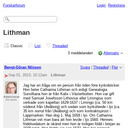
Forskarforum
Login
Registrera
Lithman
Classic
List
Threaded
3 meddelanden
Alternativ
Bengt-Göran Nilsson
Svara
|
Threaded
|
Fler
Sep 01, 2013; 10:12am
Lithman
Jag har en fråga om en person från tiden före kyrkoböcker.
Hon heter Catharina Lithman och enligt Genealogia
Sursilliana hon är från Kalix i Västerbotten. Hon var gift
Administrator
med Samuel Josefsson Lithovius eller Limingius som
211 posts
verkade som kapellan 1629-1637 i Limingo (ca. 50 km
söderut från Uleåborg) och sedan som kyrkoherde i Ijo (ca.
35 km norrut från Uleåborg) och som kontraktsprost i
Lappmarken. Han dog 1. Maj 1659 i Ijo. Om Catharina
Lithman vet man bara att hon levde i Ijo 1660. Hennes
födelsedatum är okänd men hon är troligen född i början av