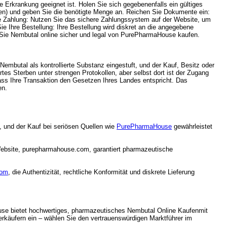
e Erkrankung geeignet ist. Holen Sie sich gegebenenfalls ein gültiges
ten) und geben Sie die benötigte Menge an. Reichen Sie Dokumente ein:
here Zahlung: Nutzen Sie das sichere Zahlungssystem auf der Website, um
e Ihre Bestellung: Ihre Bestellung wird diskret an die angegebene
n Sie Nembutal online sicher und legal von PurePharmaHouse kaufen.
mbutal als kontrollierte Substanz eingestuft, und der Kauf, Besitz oder
tes Sterben unter strengen Protokollen, aber selbst dort ist der Zugang
ass Ihre Transaktion den Gesetzen Ihres Landes entspricht. Das
en.
ch, und der Kauf bei seriösen Quellen wie
PurePharmaHouse
gewährleistet
Website, purepharmahouse.com, garantiert pharmazeutische
com
, die Authentizität, rechtliche Konformität und diskrete Lieferung
se bietet hochwertiges, pharmazeutisches Nembutal Online Kaufenmit
erkäufern ein – wählen Sie den vertrauenswürdigen Marktführer im