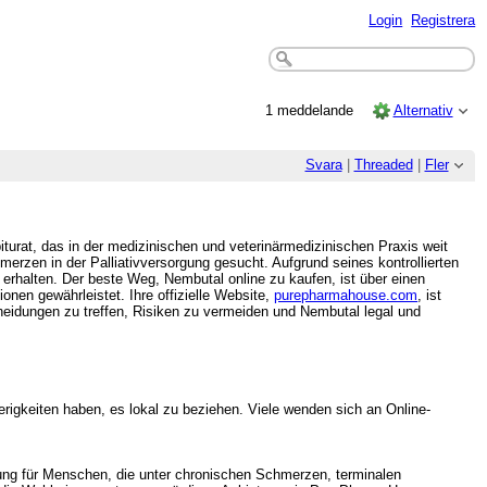
Login
Registrera
1 meddelande
Alternativ
Svara
|
Threaded
|
Fler
iturat, das in der medizinischen und veterinärmedizinischen Praxis weit
erzen in der Palliativversorgung gesucht. Aufgrund seines kontrollierten
 erhalten. Der beste Weg, Nembutal online zu kaufen, ist über einen
nen gewährleistet. Ihre offizielle Website,
purepharmahouse.com
, ist
cheidungen zu treffen, Risiken zu vermeiden und Nembutal legal und
rigkeiten haben, es lokal zu beziehen. Viele wenden sich an Online-
rung für Menschen, die unter chronischen Schmerzen, terminalen