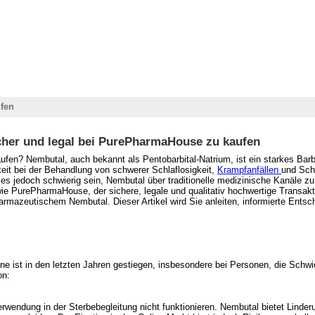
fen
cher und legal bei PurePharmaHouse zu kaufen
ufen? Nembutal, auch bekannt als Pentobarbital-Natrium, ist ein starkes Barb
keit bei der Behandlung von schwerer Schlaflosigkeit,
Krampfanfällen
und Schm
es jedoch schwierig sein, Nembutal über traditionelle medizinische Kanäle zu
e PurePharmaHouse, der sichere, legale und qualitativ hochwertige Transaktio
harmazeutischem Nembutal. Dieser Artikel wird Sie anleiten, informierte Ents
 ist in den letzten Jahren gestiegen, insbesondere bei Personen, die Schwie
on:
wendung in der Sterbebegleitung nicht funktionieren. Nembutal bietet Linde