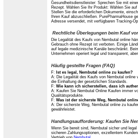
Gesundheitsdienstleister: Sprechen Sie mit einem
Rezept. Wählen Sie Ihr Produkt: Wählen Sie auf
Stellen Sie die erforderlichen Dokumente, einsc
Ihren Kauf abzuschließen. PurePharmaHouse gewäh
Adresse versendet, mit verfügbaren Tracking-Op
Rechtliche Überlegungen beim Kauf vo
Die Legalität des Kaufs von Nembutal online hän
Gebrauch ohne Rezept ist verboten. Einige Länder
auf legale medizinische Kanäle beschränkt. Bei
Unternehmen operiert legal und transparent, aber 
Häufig gestellte Fragen (FAQ)
F:
Ist es legal, Nembutal online zu kaufen?
A: Die Legalität des Kaufs von Nembutal online va
die Einhaltung der gesetzlichen Standards.
F:
Wie kann ich sicherstellen, dass ich auth
A: Kaufen Sie Nembutal Online Kaufen immer vo
Qualitätsprodukte.
F:
Was ist der sicherste Weg, Nembutal onlin
A: Der sicherste Weg, Nembutal online zu kaufe
gewährleistet.
Handlungsaufforderung: Kaufen Sie Nem
Wenn Sie bereit sind, Nembutal sicher und leg
sicheren Zahlungsoptionen, exzellentem Kundense
Vertrieb von
Nembutal
.