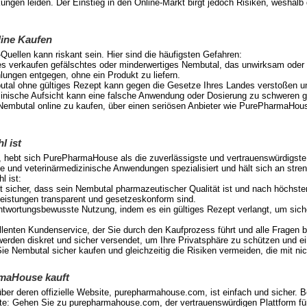
ngen leiden. Der Einstieg in den Online-Markt birgt jedoch Risiken, weshal
line Kaufen
ellen kann riskant sein. Hier sind die häufigsten Gefahren:
tes verkaufen gefälschtes oder minderwertiges Nembutal, das unwirksam oder 
lungen entgegen, ohne ein Produkt zu liefern.
tal ohne gültiges Rezept kann gegen die Gesetze Ihres Landes verstoßen und
ische Aufsicht kann eine falsche Anwendung oder Dosierung zu schweren ge
, Nembutal online zu kaufen, über einen seriösen Anbieter wie PurePharmaHo
 ist
hebt sich PurePharmaHouse als die zuverlässigste und vertrauenswürdigste Q
 und veterinärmedizinische Anwendungen spezialisiert und hält sich an stren
 ist:
 sicher, dass sein Nembutal pharmazeutischer Qualität ist und nach höchsten 
eistungen transparent und gesetzeskonform sind.
antwortungsbewusste Nutzung, indem es ein gültiges Rezept verlangt, um sic
lenten Kundenservice, der Sie durch den Kaufprozess führt und alle Fragen b
werden diskret und sicher versendet, um Ihre Privatsphäre zu schützen und ei
e Nembutal sicher kaufen und gleichzeitig die Risiken vermeiden, die mit nic
maHouse kauft
r deren offizielle Website, purepharmahouse.com, ist einfach und sicher. Be
site: Gehen Sie zu purepharmahouse.com, der vertrauenswürdigen Plattform fü