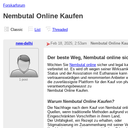
Forskarforum
Nembutal Online Kaufen
Classic
List
Threaded
new-delhi
Feb 18, 2025; 2:53am
Nembutal Online Kau
Der beste Weg, Nembutal online si
Möchten Sie
Nembutal online
sicher und legal ka
verbreitet ist. Es wird oft wegen seiner Wirksam
Status und der Assoziation mit Euthanasie kann 
vertrauenswürdigen und renommierten Anbieter wi
1 post
die zuverlässigste Plattform für den Kauf von p
verantwortungsbewusst zu
Nembutal Online Kaufen.
Warum Nembutal Online Kaufen?
Die Nachfrage nach dem Kauf von Nembutal online
Quellen, wenn traditionelle Methoden aufgrund v
Eingeschränkten Vorschriften in ihrem Land,
Der Unfähigkeit, ein Rezept zu erhalten, oder
Stigmatisierung im Zusammenhang mit seiner Ver