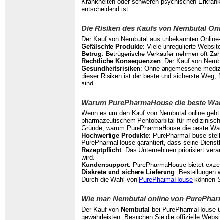
Krankheiten oder schweren psychischen Erkranku
entscheidend ist.
Die Risiken des Kaufs von Nembutal On
Der Kauf von Nembutal aus unbekannten Online-Qu
Gefälschte Produkte
: Viele unregulierte Websi
Betrug
: Betrügerische Verkäufer nehmen oft Zah
Rechtliche Konsequenzen
: Der Kauf von Nembu
Gesundheitsrisiken
: Ohne angemessene medizin
dieser Risiken ist der beste und sicherste Weg
sind.
Warum PurePharmaHouse die beste Wahl
Wenn es um den Kauf von Nembutal online geht, 
pharmazeutischem Pentobarbital für medizinische
Gründe, warum PurePharmaHouse die beste Wahl
Hochwertige Produkte
: PurePharmaHouse stellt
PurePharmaHouse garantiert, dass seine Dienstl
Rezeptpflicht
: Das Unternehmen priorisiert ver
wird.
Kundensupport
: PurePharmaHouse bietet exzel
Diskrete und sichere Lieferung
: Bestellungen 
Durch die Wahl von
PurePharmaHouse
können Si
Wie man Nembutal online von PurePhar
Der Kauf von
Nembutal
bei PurePharmaHouse übe
gewährleisten: Besuchen Sie die offizielle Web