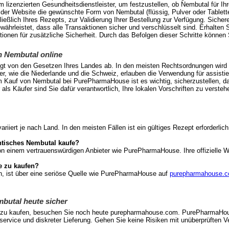
 lizenzierten Gesundheitsdienstleister, um festzustellen, ob Nembutal für Ihr
 der Website die gewünschte Form von Nembutal (flüssig, Pulver oder Tablet
hließlich Ihres Rezepts, zur Validierung Ihrer Bestellung zur Verfügung. Sic
rleistet, dass alle Transaktionen sicher und verschlüsselt sind. Erhalten Si
tionen für zusätzliche Sicherheit. Durch das Befolgen dieser Schritte könne
n Nembutal online
gt von den Gesetzen Ihres Landes ab. In den meisten Rechtsordnungen wird Ne
, wie die Niederlande und die Schweiz, erlauben die Verwendung für assistier
m Kauf von Nembutal bei PurePharmaHouse ist es wichtig, sicherzustellen, d
als Käufer sind Sie dafür verantwortlich, Ihre lokalen Vorschriften zu versteh
riiert je nach Land. In den meisten Fällen ist ein gültiges Rezept erforderli
entisches Nembutal kaufe?
n einem vertrauenswürdigen Anbieter wie PurePharmaHouse. Ihre offizielle 
e zu kaufen?
n, ist über eine seriöse Quelle wie PurePharmaHouse auf
purepharmahouse.
butal heute sicher
al zu kaufen, besuchen Sie noch heute purepharmahouse.com. PurePharmaHou
rvice und diskreter Lieferung. Gehen Sie keine Risiken mit unüberprüften V