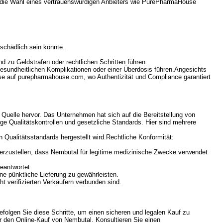
b die Wahl eines vertrauenswürdigen Anbieters wie PurePharmaHouse
schädlich sein könnte.
 zu Geldstrafen oder rechtlichen Schritten führen.
sundheitlichen Komplikationen oder einer Überdosis führen.Angesichts
use auf purepharmahouse.com, wo Authentizität und Compliance garantiert
uelle hervor. Das Unternehmen hat sich auf die Bereitstellung von
ge Qualitätskontrollen und gesetzliche Standards. Hier sind mehrere
Qualitätsstandards hergestellt wird.Rechtliche Konformität:
herzustellen, dass Nembutal für legitime medizinische Zwecke verwendet
eantwortet.
ne pünktliche Lieferung zu gewährleisten.
ht verifizierten Verkäufern verbunden sind.
folgen Sie diese Schritte, um einen sicheren und legalen Kauf zu
r den Online-Kauf von Nembutal. Konsultieren Sie einen