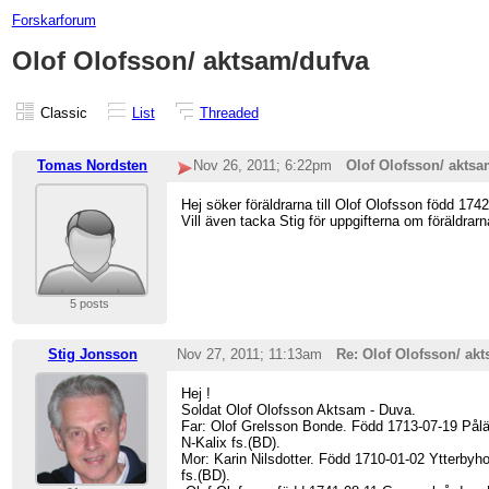
Forskarforum
Olof Olofsson/ aktsam/dufva
Classic
List
Threaded
Tomas Nordsten
Nov 26, 2011; 6:22pm
Olof Olofsson/ aktsa
Hej söker föräldrarna till Olof Olofsson född 
Vill även tacka Stig för uppgifterna om föräldrarna
5 posts
Stig Jonsson
Nov 27, 2011; 11:13am
Re: Olof Olofsson/ ak
Hej !
Soldat Olof Olofsson Aktsam - Duva.
Far: Olof Grelsson Bonde. Född 1713-07-19 Pålä
N-Kalix fs.(BD).
Mor: Karin Nilsdotter. Född 1710-01-02 Ytterbyh
fs.(BD).