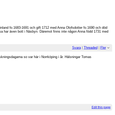
inland fo.1683-1691 och gift 1712 med Anna Olofsdotter fo.1690 och död
essa har även bott i Näsbyn. Däremot finns inte någon Anna född 1731 med
Svara
|
Threaded
|
Fler
rskningsdagarna so var här i Norrköping i år. Hälsningar Tomas
Edit this page