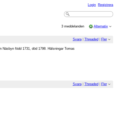
Login
Registrera
3 meddelanden
Alternativ
Svara
|
Threaded
|
Fler
rån Näsbyn född 1731, död 1798. Hälsningar Tomas
Svara
|
Threaded
|
Fler