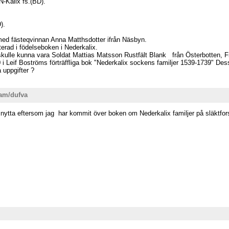
-Kalix fs.(BD).
).
ed fästeqvinnan Anna Matthsdotter ifrån Näsbyn.
terad i födelseboken i Nederkalix.
skulle kunna vara Soldat Mattias Matsson Rustfält Blank från Österbotten, F
0 i Leif Boströms förträffliga bok "Nederkalix sockens familjer 1539-1739" D
 uppgifter ?
sam/dufva
or nytta eftersom jag har kommit över boken om Nederkalix familjer på släktfo