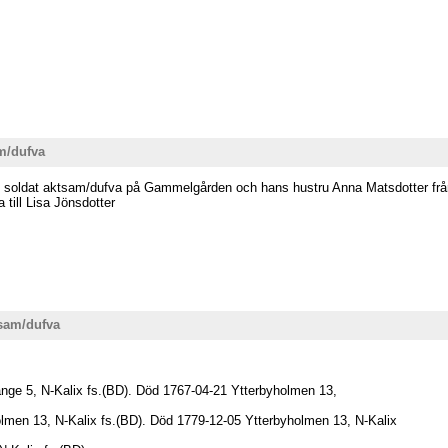
m/dufva
1742 soldat aktsam/dufva på Gammelgården och hans hustru Anna Matsdotter f
 till Lisa Jönsdotter
tsam/dufva
nge 5, N-Kalix fs.(BD). Död 1767-04-21 Ytterbyholmen 13,
olmen 13, N-Kalix fs.(BD). Död 1779-12-05 Ytterbyholmen 13, N-Kalix