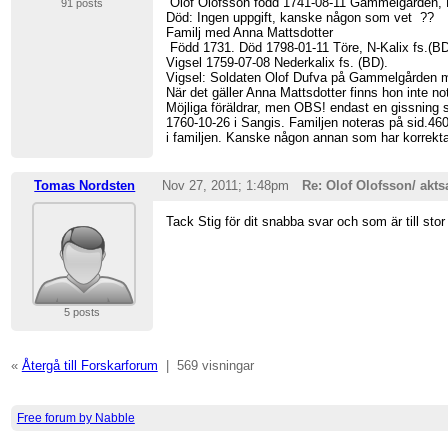
Olof Olofsson född 1741-08-11 Gammelgården, N
91 posts
Död: Ingen uppgift, kanske någon som vet ??
Familj med Anna Mattsdotter
Född 1731. Död 1798-01-11 Töre, N-Kalix fs.(BD
Vigsel 1759-07-08 Nederkalix fs. (BD).
Vigsel: Soldaten Olof Dufva på Gammelgården m
När det gäller Anna Mattsdotter finns hon inte no
Möjliga föräldrar, men OBS! endast en gissning 
1760-10-26 i Sangis. Familjen noteras på sid.46
i familjen. Kanske någon annan som har korrekta
Tomas Nordsten
Nov 27, 2011; 1:48pm
Re: Olof Olofsson/ akt
Tack Stig för dit snabba svar och som är till st
5 posts
«
Återgå till Forskarforum
|
569 visningar
Free forum by Nabble